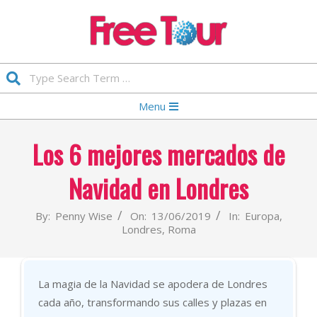
Skip
to
content
FREETOUR.COM.ES
Search
Primary
Menu
Navigation
Menu
Los 6 mejores mercados de
Navidad en Londres
By:
Penny Wise
On:
13/06/2019
In:
Europa
,
Londres
,
Roma
La magia de la Navidad se apodera de Londres
cada año, transformando sus calles y plazas en